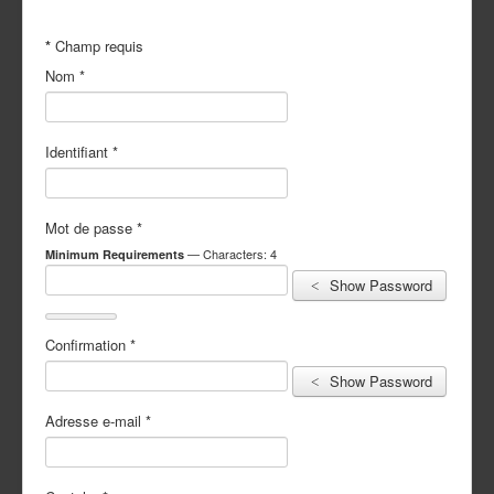
Les tirages standards
*
Champ requis
Les tirages "Polaroïd"
Les agrandissements
Nom
*
Les copies de photos
Livres photos
Identifiant
Développements
*
Photos d'identité
Autres services
Mot de passe
*
— Characters: 4
Minimum Requirements
Transfert Vidéo
Nos séance photos
Show Password
Borne - Photobooth
A propos
Confirmation
*
Les tarifs
Show Password
Galeries privées
Adresse e-mail
*